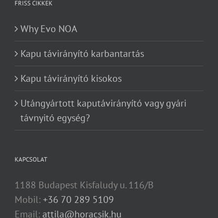
FRISS CIKKEK
Why Evo NOA
Kapu távirányító karbantartás
Kapu távirányító kisokos
Utángyártott kaputávirányító vagy gyári
távnyitó egység?
KAPCSOLAT
1188 Budapest Kisfaludy u. 116/B
Mobil:
+36 70 289 5109
Email:
attila@horacsik.hu