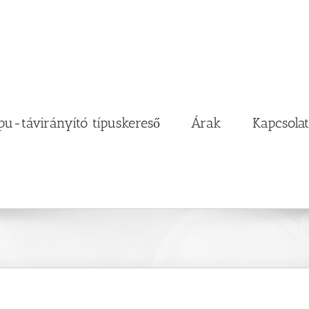
pu-távirányító típuskereső
Árak
Kapcsolat