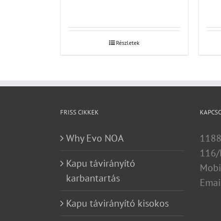
Részletek
FRISS CIKKEK
KAPCS
Why Evo NOA
1188
116/
Kapu távirányító
Mobi
karbantartás
Emai
Kapu távirányító kisokos