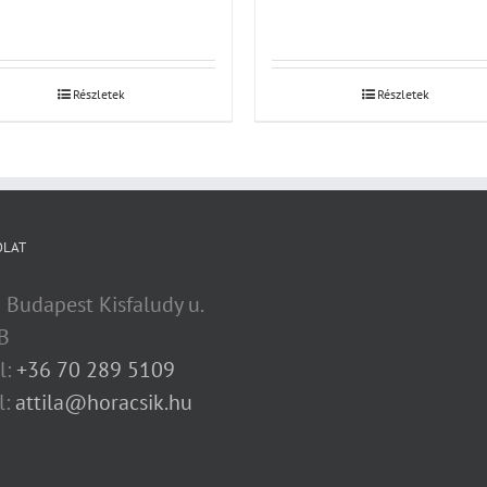
Részletek
Részletek
OLAT
 Budapest Kisfaludy u.
B
l:
+36 70 289 5109
l:
attila@horacsik.hu