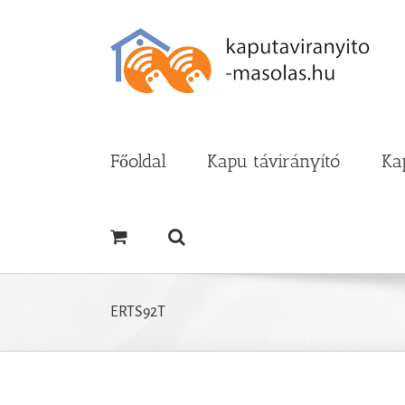
Kihagyás
Főoldal
Kapu távirányító
Ka
ERTS92T