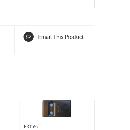
Email This Product
ERTS97T