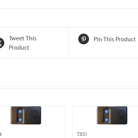
Tweet This
Pin This Product
Product
4
TXS1