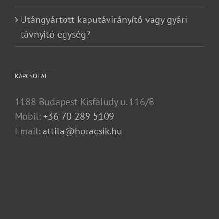
Utángyártott kaputávirányító vagy gyári
távnyitó egység?
KAPCSOLAT
1188 Budapest Kisfaludy u. 116/B
Mobil:
+36 70 289 5109
Email:
attila@horacsik.hu