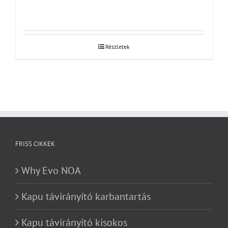
Részletek
FRISS CIKKEK
Why Evo NOA
Kapu távirányító karbantartás
Kapu távirányító kisokos