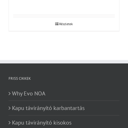
Részletek
FRISS CIKKEK
Why Evo NOA
Kapu távirányító karbantartás
Kapu távirányító kisokos