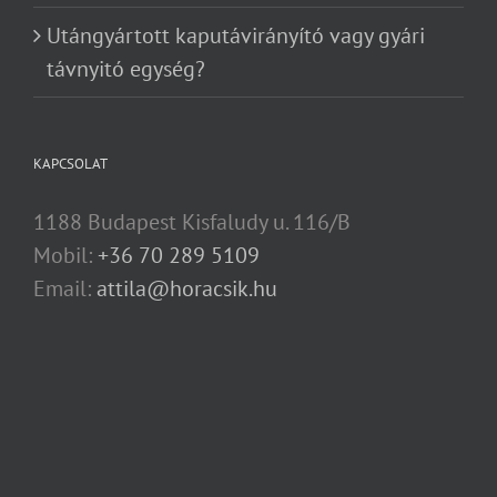
Utángyártott kaputávirányító vagy gyári
távnyitó egység?
KAPCSOLAT
1188 Budapest Kisfaludy u. 116/B
Mobil:
+36 70 289 5109
Email:
attila@horacsik.hu