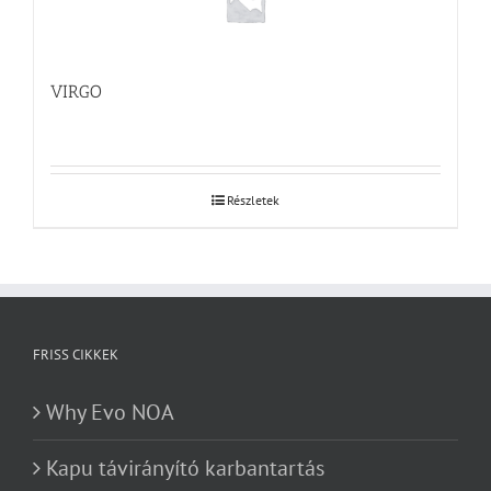
VIRGO
Részletek
FRISS CIKKEK
Why Evo NOA
Kapu távirányító karbantartás