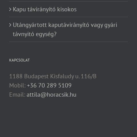
Kapu távirányító kisokos
Utángyártott kaputávirányító vagy gyári
távnyitó egység?
KAPCSOLAT
1188 Budapest Kisfaludy u. 116/B
Mobil:
+36 70 289 5109
Email:
attila@horacsik.hu