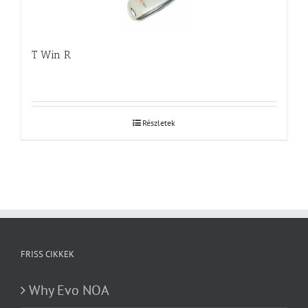
T Win R
Részletek
FRISS CIKKEK
Why Evo NOA