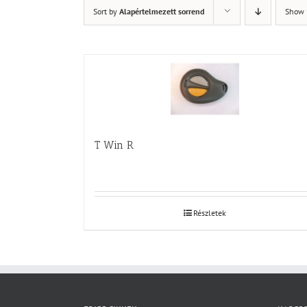
Sort by
Alapértelmezett sorrend
Show
T Win R
Részletek