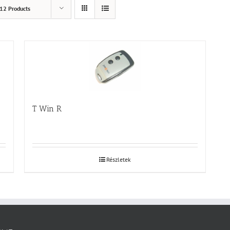
12 Products
T Win R
Részletek