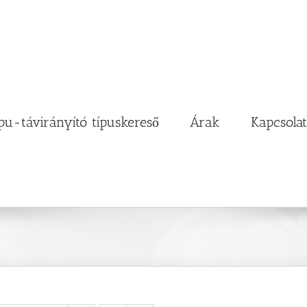
pu-távirányító típuskereső
Árak
Kapcsolat