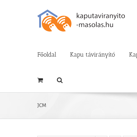
Kihagyás
Főoldal
Kapu távirányító
Ka
JCM