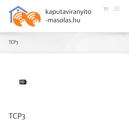
Kihagyás
TCP3
TCP3