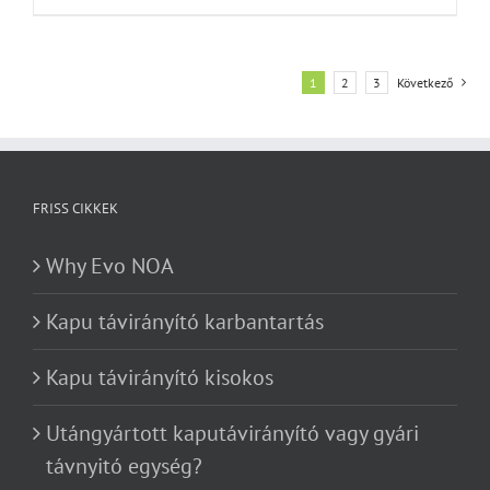
1
2
3
Következő
FRISS CIKKEK
Why Evo NOA
Kapu távirányító karbantartás
Kapu távirányító kisokos
Utángyártott kaputávirányító vagy gyári
távnyitó egység?