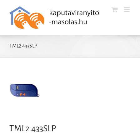
Kihagyás
TML2 433SLP
TML2 433SLP