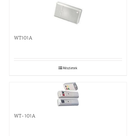
WT101A
Részletek
WT-101A