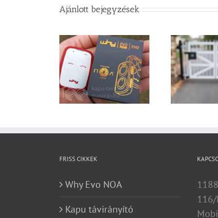
Ajánlott bejegyzések
hy Evo NOA
Kapu távirányító kisokos
kap
gyár
FRISS CIKKEK
KAPCS
Why Evo NOA
1188
116/
Kapu távirányító
Mobi