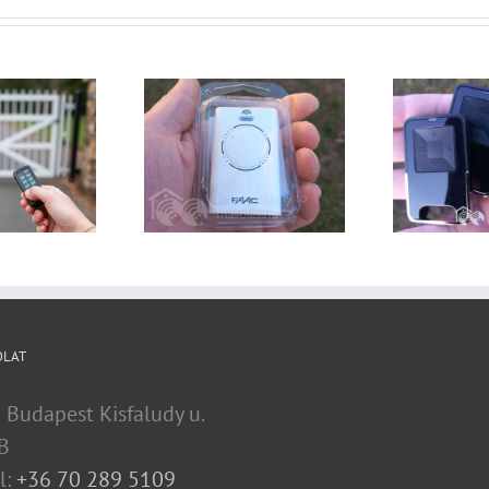
Utángyártott
utávirányító vagy
Allmatic kapu távirányító
i távnyitó egység?
OLAT
 Budapest Kisfaludy u.
B
l:
+36 70 289 5109