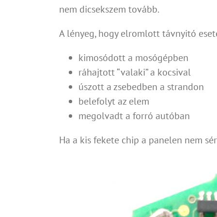
nem dicsekszem tovább.
A lényeg, hogy elromlott távnyitó eset
kimosódott a mosógépben
ráhajtott “valaki” a kocsival
úszott a zsebedben a strandon
belefolyt az elem
megolvadt a forró autóban
Ha a kis fekete chip a panelen nem sérül