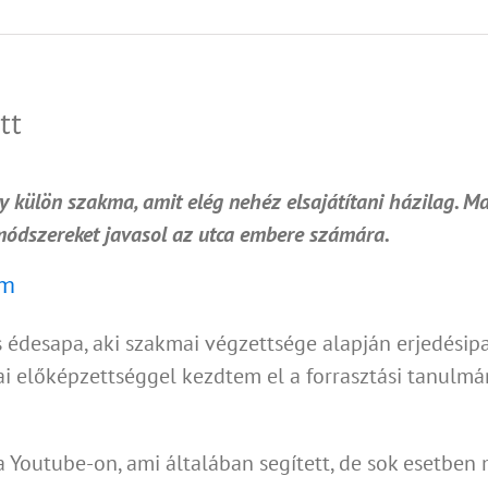
tt
gy külön szakma, amit elég nehéz elsajátítani házilag. 
 módszereket javasol az utca embere számára.
em
édesapa, aki szakmai végzettsége alapján erjedésipari
kmai előképzettséggel kezdtem el a forrasztási tan
 Youtube-on, ami általában segített, de sok esetben