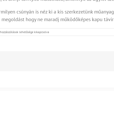
milyen csúnyán is néz ki a kis szerkezetünk műanyag 
á megoldást hogy ne maradj működőképes kapu távirá
pu
hozzászólások lehetősége kikapcsolva
virányító
gyító
att
jegyzéshez