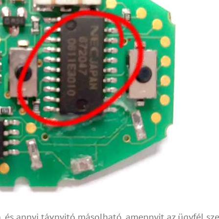
 és annyi távnyitó másolható, amennyit az ügyfél sze