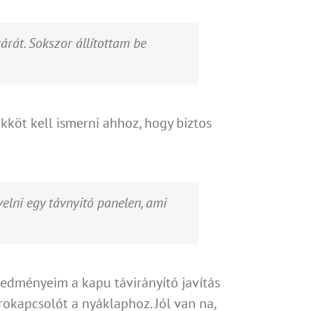
rát. Sokszor állítottam be
kköt kell ismerni ahhoz, hogy biztos
elni egy távnyitó panelen, ami
redményeim a kapu távirányító javítás
rokapcsolót a nyáklaphoz. Jól van na,