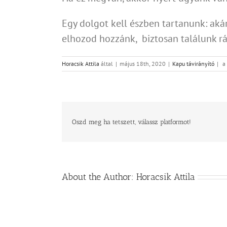
Egy dolgot kell észben tartanunk: akár
elhozod hozzánk, biztosan találunk r
Ka
Horacsik Attila
által
|
május 18th, 2020
|
Kapu távirányító
|
a 
tá
na
al
be
Oszd meg ha tetszett, válassz platformot!
About the Author:
Horacsik Attila