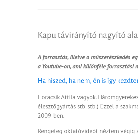
Kapu távirányító nagyító ala
A forrasztás, illetve a műszerészkedés e
a Youtube-on, ami különféle forrasztási
Ha hiszed, ha nem, én is így kezdt
Horacsik Attila vagyok. Háromgyerekes 
élesztőgyártás stb. stb.) Ezzel a sza
2009-ben.
Rengeteg oktatóvideót néztem végig a