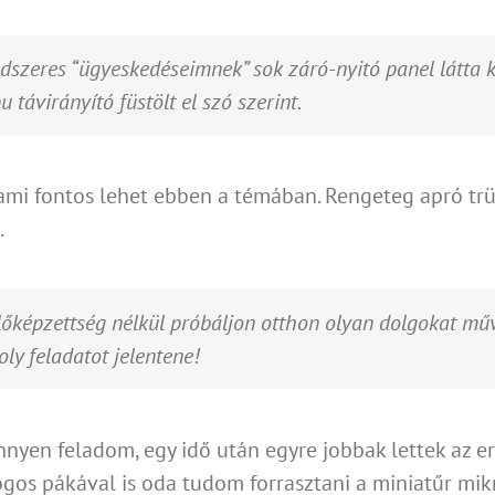
dszeres “ügyeskedéseimnek” sok záró-nyitó panel látta ká
 távirányító füstölt el szó szerint.
 ami fontos lehet ebben a témában. Rengeteg apró trü
.
előképzettség nélkül próbáljon otthon olyan dolgokat műv
ly feladatot jelentene!
nnyen feladom, egy idő után egyre jobbak lettek az e
dogos pákával is oda tudom forrasztani a miniatűr mik