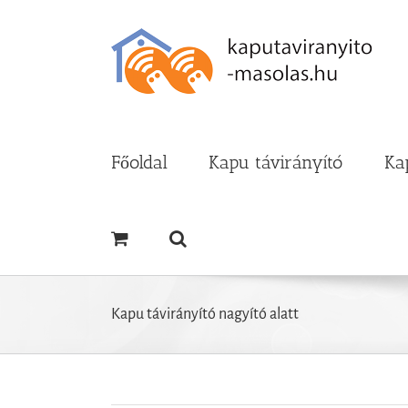
Kihagyás
Főoldal
Kapu távirányító
Ka
Kapu távirányító nagyító alatt