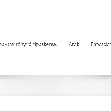
pu-távirányító típuskereső
Árak
Kapcsolat