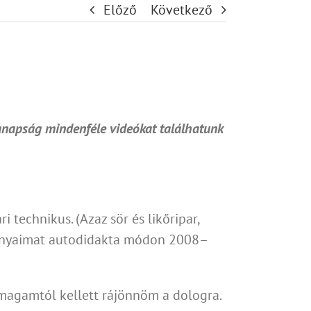
Előző
Következő
Manapság mindenféle videókat találhatunk
 technikus. (Azaz sör és likőripar,
ulmányaimat autodidakta módon 2008–
 magamtól kellett rájönnöm a dologra.