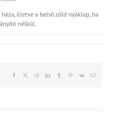
háza, illetve a belső zöld nyáklap, ha
nyító nélkül.
Facebook
X
Reddit
LinkedIn
Tumblr
Pinterest
Vk
Email: