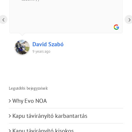
‹
›
David Szabó
9 years ago
Legutóbbi bejegyzések
Why Evo NOA
Kapu távirányító karbantartás
Kapu távirányító kisokos