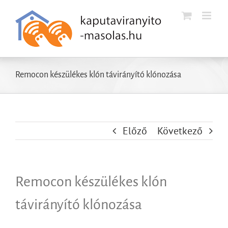
Kihagyás
Remocon készülékes klón távirányító klónozása
Előző
Következő
Remocon készülékes klón
távirányító klónozása