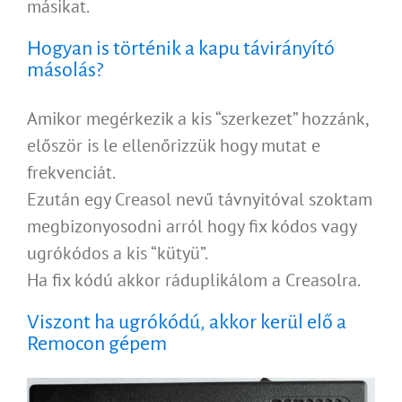
másikat.
Hogyan is történik a kapu távirányító
másolás?
Amikor megérkezik a kis “szerkezet” hozzánk,
először is le ellenőrizzük hogy mutat e
frekvenciát.
Ezután egy Creasol nevű távnyitóval szoktam
megbizonyosodni arról hogy fix kódos vagy
ugrókódos a kis “kütyü”.
Ha fix kódú akkor ráduplikálom a Creasolra.
Viszont ha ugrókódú, akkor kerül elő a
Remocon gépem