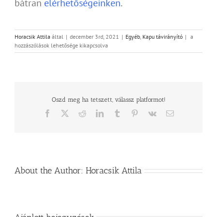
bátran
elérhetőségeinken
.
Remocon
Horacsik Attila
által
|
december 3rd, 2021
|
Egyéb
,
Kapu távirányító
|
a
készülékes
hozzászólások lehetősége kikapcsolva
klón
távirányító
klónozása
bejegyzésh
Oszd meg ha tetszett, válassz platformot!
Facebook
X
Reddit
LinkedIn
Tumblr
Pinterest
Vk
Email:
About the Author:
Horacsik Attila