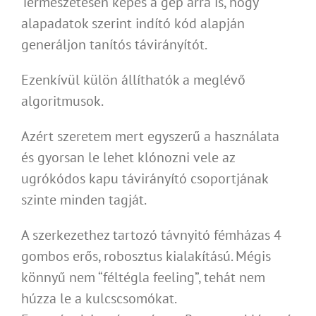
Természetesen képes a gép arra is, hogy
alapadatok szerint indító kód alapján
generáljon tanítós távirányítót.
Ezenkívül külön állíthatók a meglévő
algoritmusok.
Azért szeretem mert egyszerű a használata
és gyorsan le lehet klónozni vele az
ugrókódos kapu távirányító csoportjának
szinte minden tagját.
A szerkezethez tartozó távnyitó fémházas 4
gombos erős, robosztus kialakítású. Mégis
könnyű nem “féltégla feeling”, tehát nem
húzza le a kulcscsomókat.