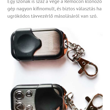
Egy szónak is száz a vége a Remocon klónozó
gép nagyon kifinomult, és biztos választás ha
ugrókódos távvezérlő másolásáról van szó.