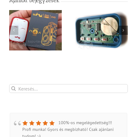
Ajánlott bejegyzések
Kapu távirányító
Kapu távirányító
karbantartás
kisokos
Keresés...
100%-os megelégedettség!!!
Profi munka! Gyors és megbizható! Csak ajánlani
tudom! ;-)