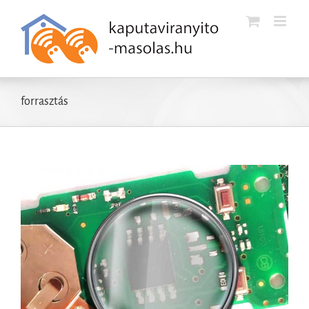
Kihagyás
forrasztás