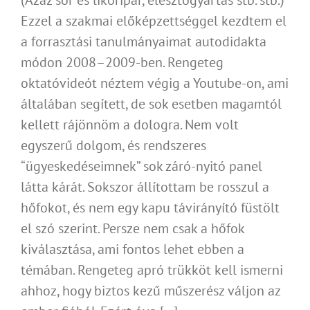
Ezzel a szakmai előképzettséggel kezdtem el
a forrasztási tanulmányaimat autodidakta
módon 2008–2009-ben. Rengeteg
oktatóvideót néztem végig a Youtube-on, ami
általában segített, de sok esetben magamtól
kellett rájönnöm a dologra. Nem volt
egyszerű dolgom, és rendszeres
“ügyeskedéseimnek” sok záró-nyitó panel
látta kárát. Sokszor állítottam be rosszul a
hőfokot, és nem egy kapu távirányító füstölt
el szó szerint. Persze nem csak a hőfok
kiválasztása, ami fontos lehet ebben a
témában. Rengeteg apró trükköt kell ismerni
ahhoz, hogy biztos kezű műszerész váljon az