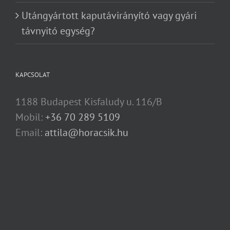
Utángyártott kaputávirányító vagy gyári
távnyitó egység?
KAPCSOLAT
1188 Budapest Kisfaludy u. 116/B
Mobil:
+36 70 289 5109
Email:
attila@horacsik.hu