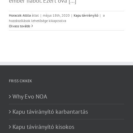
ember fiából. Ezért óva [...]
Kapu
Horacsik Attila
által
|
május 18th, 2020
|
Kapu távirányító
|
a
távirányító
hozzászólások lehetősége kikapcsolva
nagyító
Olvass tovább
alatt
bejegyzéshez
FRISS CIKKEK
Why Evo NOA
Kapu távirányító karbantartás
Kapu távirányító kisokos