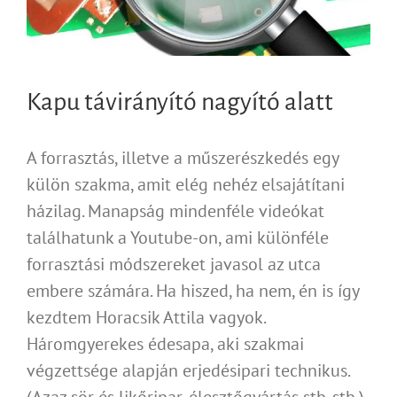
Kapu távirányító nagyító alatt
A forrasztás, illetve a műszerészkedés egy
külön szakma, amit elég nehéz elsajátítani
házilag. Manapság mindenféle videókat
találhatunk a Youtube-on, ami különféle
forrasztási módszereket javasol az utca
embere számára. Ha hiszed, ha nem, én is így
kezdtem Horacsik Attila vagyok.
Háromgyerekes édesapa, aki szakmai
végzettsége alapján erjedésipari technikus.
(Azaz sör és likőripar, élesztőgyártás stb. stb.)