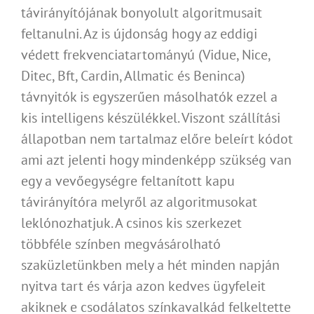
távirányítójának bonyolult algoritmusait
feltanulni. Az is újdonság hogy az eddigi
védett frekvenciatartományú (Vidue, Nice,
Ditec, Bft, Cardin, Allmatic és Beninca)
távnyitók is egyszerűen másolhatók ezzel a
kis intelligens készülékkel. Viszont szállítási
állapotban nem tartalmaz előre beleírt kódot
ami azt jelenti hogy mindenképp szükség van
egy a vevőegységre feltanított kapu
távirányítóra melyről az algoritmusokat
leklónozhatjuk. A csinos kis szerkezet
többféle színben megvásárolható
szaküzletünkben mely a hét minden napján
nyitva tart és várja azon kedves ügyfeleit
akiknek e csodálatos színkavalkád felkeltette