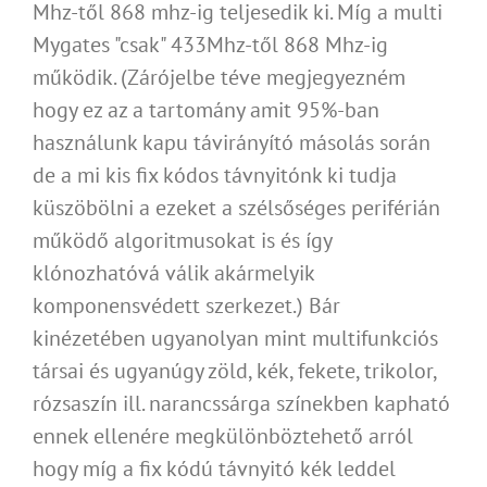
Mhz-től 868 mhz-ig teljesedik ki. Míg a multi
Mygates "csak" 433Mhz-től 868 Mhz-ig
működik. (Zárójelbe téve megjegyezném
hogy ez az a tartomány amit 95%-ban
használunk kapu távirányító másolás során
de a mi kis fix kódos távnyitónk ki tudja
küszöbölni a ezeket a szélsőséges periférián
működő algoritmusokat is és így
klónozhatóvá válik akármelyik
komponensvédett szerkezet.) Bár
kinézetében ugyanolyan mint multifunkciós
társai és ugyanúgy zöld, kék, fekete, trikolor,
rózsaszín ill. narancssárga színekben kapható
ennek ellenére megkülönböztehető arról
hogy míg a fix kódú távnyitó kék leddel