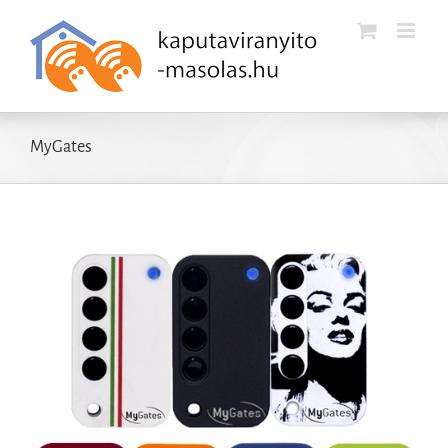
Kihagyás
MyGates