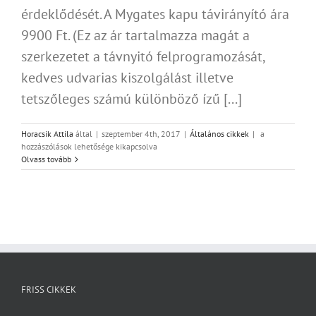
érdeklődését. A Mygates kapu távirányító ára
9900 Ft. (Ez az ár tartalmazza magát a
szerkezetet a távnyitó felprogramozását,
kedves udvarias kiszolgálást illetve
tetszőleges számú különböző ízű [...]
MyGates
Horacsik Attila
által
|
szeptember 4th, 2017
|
Általános cikkek
|
a
kapu
hozzászólások lehetősége kikapcsolva
távirányító
Olvass tovább
bejegyzéshez
FRISS CIKKEK