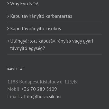
Why Evo NOA
Kapu távirányító karbantartás
Kapu távirányító kisokos
Utángyártott kaputávirányító vagy gyári
távnyitó egység?
KAPCSOLAT
1188 Budapest Kisfaludy u. 116/B
Mobil:
+36 70 289 5109
Email:
attila@horacsik.hu