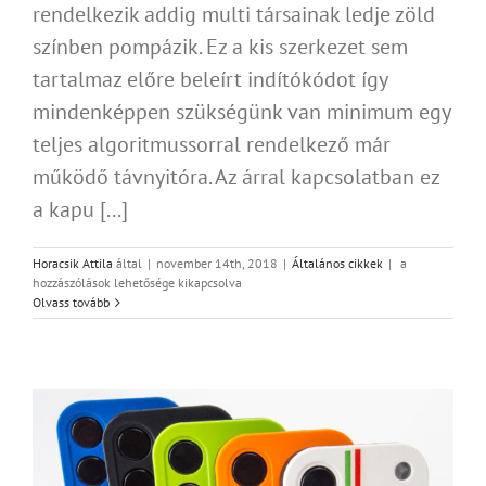
rendelkezik addig multi társainak ledje zöld
színben pompázik. Ez a kis szerkezet sem
tartalmaz előre beleírt indítókódot így
mindenképpen szükségünk van minimum egy
teljes algoritmussorral rendelkező már
működő távnyitóra. Az árral kapcsolatban ez
a kapu [...]
Végre
Horacsik Attila
által
|
november 14th, 2018
|
Általános cikkek
|
a
megjelent
hozzászólások lehetősége kikapcsolva
a
Olvass tovább
Mygates
kapu
távirányító
fix
kódos
változata
is!
bejegyzéshez