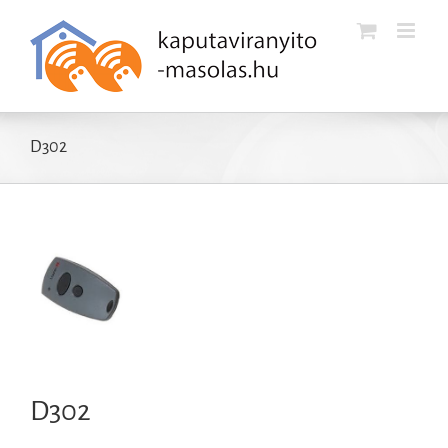
Kihagyás
D302
D302