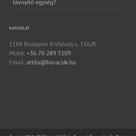
távnyitó egység?
KAPCSOLAT
1188 Budapest Kisfaludy u. 116/B
Mobil:
+36 70 289 5109
Email:
attila@horacsik.hu