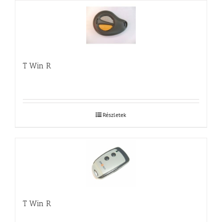
T Win R
Részletek
T Win R