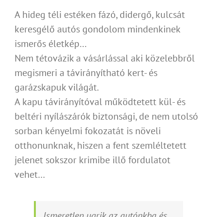
A hideg téli estéken fázó, didergő, kulcsát
keresgélő autós gondolom mindenkinek
ismerős életkép…
Nem tétovázik a vásárlással aki közelebbről
megismeri a távirányítható kert- és
garázskapuk világát.
A kapu távirányítóval működtetett kül- és
beltéri nyílászárók biztonsági, de nem utolsó
sorban kényelmi fokozatát is növeli
otthonunknak, hiszen a fent szemléltetett
jelenet sokszor krimibe illő fordulatot
vehet…
Ismeretlen ugrik az autónkba és