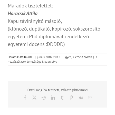
Maradok tisztelettel:
Horacsik Attila
Kapu távirányító másoló,
(klónozó, duplikáló, kopírozó, sokszorosító
egyetemi Phd diplomával rendelkező
egyetemi docens :DDDDD)
A
Horacsik Attila
által
|
június 28th, 2017
|
Egyéb
,
Kiemelt cikkek
|
a
kapukulcs
hozzászólások lehetősége kikapcsolva
alkonya
bejegyzéshez
Oszd meg ha tetszett, válassz platformot!
Facebook
X
Reddit
LinkedIn
Tumblr
Pinterest
Vk
Email: