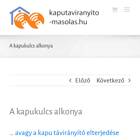
Kihagyás
A kapukulcs alkonya
Előző
Következő
A kapukulcs alkonya
… avagy a kapu távirányító elterjedése