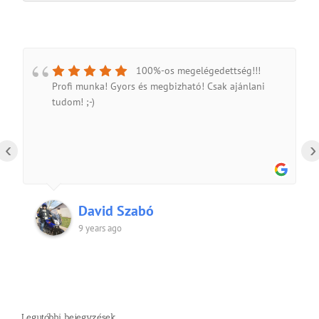
100%-os megelégedettség!!!
Profi munka! Gyors és megbizható! Csak ajánlani
tudom! ;-)
‹
›
David Szabó
9 years ago
Legutóbbi bejegyzések