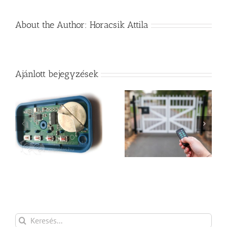
About the Author:
Horacsik Attila
Ajánlott bejegyzések
Utángyártott
Kapu távirányító
kaputávirányító vagy
kisokos
gyári távnyitó egység?
Keresés...