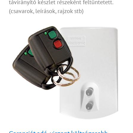
távirányító készlet részeként feltüntetett.
(csavarok, leírások, rajzok stb)