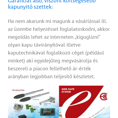
Garanciát adó, viszont költségesebb
kapunyitó szettek:
Ha nem akarunk mi magunk a vásárlással ill.
az üzembe helyezéssel foglalatoskodni, akkor
megoldás lehet az interneten „kiguglizni”
olyan kapu távirányítóval illetve
kaputechnikával foglalkozó céget (például
minket) aki egyidejűleg megvásárolja és
beszereli a piacon fellelhető ár-érték
arányban legjobban teljesítő készletet.