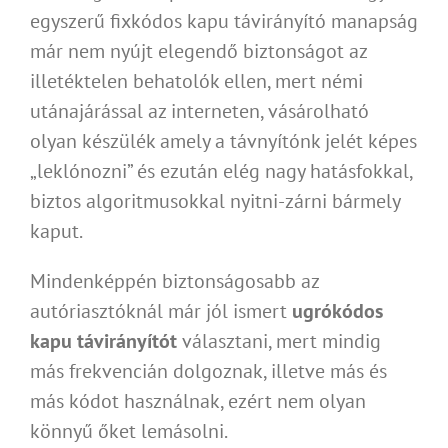
egyszerű fixkódos kapu távirányító manapság
már nem nyújt elegendő biztonságot az
illetéktelen behatolók ellen, mert némi
utánajárással az interneten, vásárolható
olyan készülék amely a távnyítónk jelét képes
„leklónozni” és ezután elég nagy hatásfokkal,
biztos algoritmusokkal nyitni-zárni bármely
kaput.
Mindenképpén biztonságosabb az
autóriasztóknál már jól ismert
ugrókódos
kapu távirányítót
választani, mert mindig
más frekvencián dolgoznak, illetve más és
más kódot használnak, ezért nem olyan
könnyű őket lemásolni.