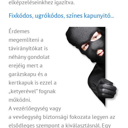
elképzeléseinkhez igazítva.
Fixkódos, ugrókódos, színes kapunyitó…
Érdemes
megemlíteni a
távirányítókat is
néhány gondolat
erejéig mert a
garázskapu és a
kertkapuk is ezzel a
„ketyerével” fognak
működni.
A vezérlőegység vagy
a vevőegység biztonsági fokozata legyen az
elsődleges szempont a kiválasztásnál. Egy