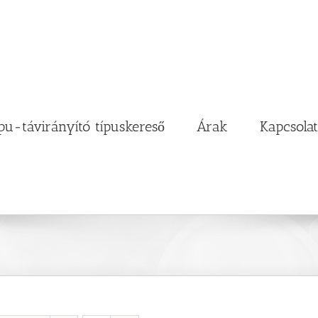
pu-távirányító típuskereső
Árak
Kapcsolat