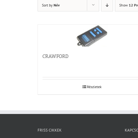
Sort by
Név
Show
12 Pr
CRAWFORD
Részletek
FRISS CIKKEK
KAPCS