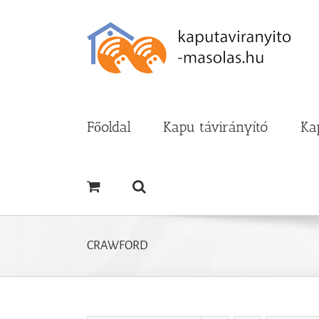
Kihagyás
Főoldal
Kapu távirányító
Ka
CRAWFORD