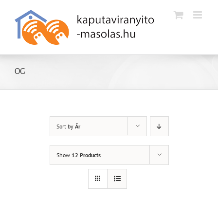
Kihagyás
OG
Sort by
Ár
Show
12 Products