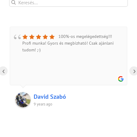
Keresés...
100%-os megelégedettség!!!
Profi munka! Gyors és megbizható! Csak ajánlani
tudom! ;-)
‹
›
David Szabó
9 years ago