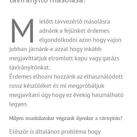
M
ielőtt távvezérlő másolásra
adnánk a fejünket érdemes
elgondolkodni azon hogy vajon
jobban járnánk-e azzal hogy inkább
megjavíttatjuk elromlott kapu vagy garázs
távirányítónkat.
Érdemes elhozni hozzánk az elhasználódott
rossz készüléket és mi megpróbáljuk
megjavítani úgy hogy ez évekig használható
legyen.
Milyen munkálatokat végzünk ilyenkor a távnyitón?
Először is általános probléma hogy