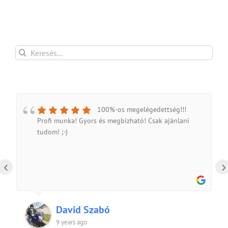
Keresés...
100%-os megelégedettség!!!
Profi munka! Gyors és megbizható! Csak ajánlani
tudom! ;-)
‹
›
David Szabó
9 years ago