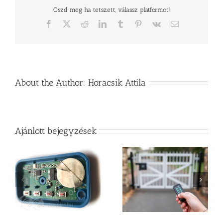
vagy
Oszd meg ha tetszett, válassz platformot!
a
Facebook
X
Reddit
LinkedIn
Tumblr
Pinterest
Vk
Email:
kapu
távirányító
másolása?
bejegyzéshez
About the Author:
Horacsik Attila
Ajánlott bejegyzések
Utángyártott
Kapu távirányító
kaputávirányító vagy
kisokos
gyári távnyitó egység?