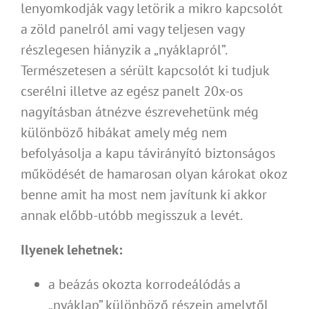
lenyomkodják vagy letörik a mikro kapcsolót
a zöld panelról ami vagy teljesen vagy
részlegesen hiányzik a „nyáklapról”.
Természetesen a sérült kapcsolót ki tudjuk
cserélni illetve az egész panelt 20x-os
nagyításban átnézve észrevehetünk még
különböző hibákat amely még nem
befolyásolja a kapu távirányító biztonságos
működését de hamarosan olyan károkat okoz
benne amit ha most nem javítunk ki akkor
annak előbb-utóbb megisszuk a levét.
Ilyenek lehetnek:
a beázás okozta korrodeálódás a
„nyáklap” különböző részein amelytől