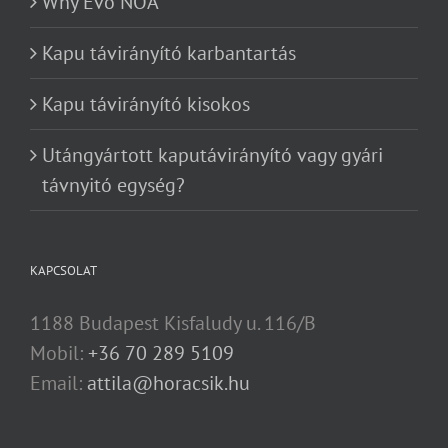
Why Evo NOA
Kapu távirányító karbantartás
Kapu távirányító kisokos
Utángyártott kaputávirányító vagy gyári
távnyitó egység?
KAPCSOLAT
1188 Budapest Kisfaludy u. 116/B
Mobil:
+36 70 289 5109
Email:
attila@horacsik.hu