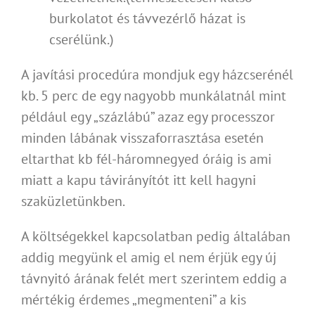
burkolatot és távvezérlő házat is
cserélünk.)
A javítási procedúra mondjuk egy házcserénél
kb. 5 perc de egy nagyobb munkálatnál mint
például egy „százlábú” azaz egy processzor
minden lábának visszaforrasztása esetén
eltarthat kb fél-háromnegyed óráig is ami
miatt a kapu távirányítót itt kell hagyni
szaküzletünkben.
A költségekkel kapcsolatban pedig általában
addig megyünk el amig el nem érjük egy új
távnyitó árának felét mert szerintem eddig a
mértékig érdemes „megmenteni” a kis