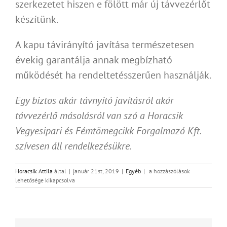
szerkezetet hiszen e fölött már új távvezérlőt
készítünk.
A kapu távirányító javítása természetesen
évekig garantálja annak megbízható
működését ha rendeltetésszerűen használják.
Egy biztos akár távnyitó javításról akár
távvezérlő másolásról van szó a Horacsik
Vegyesipari és Fémtömegcikk Forgalmazó Kft.
szívesen áll rendelkezésükre.
Melyik
Horacsik Attila
által
|
január 21st, 2019
|
Egyéb
|
a hozzászólások
lehet
lehetősége kikapcsolva
jobb
megoldás
a
távnyitó
javítása