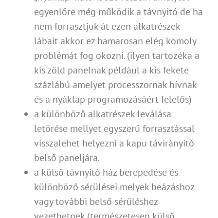
egyenlőre még működik a távnyitó de ha
nem forrasztjuk át ezen alkatrészek
lábait akkor ez hamarosan elég komoly
problémát fog okozni. (ilyen tartozéka a
kis zöld panelnak például a kis fekete
százlábú amelyet processzornak hívnak
és a nyáklap programozásáért felelős)
a különböző alkatrészek leválása
letörése mellyet egyszerű forrasztással
visszalehet helyezni a kapu távirányító
belső paneljára.
a külső távnyitó ház berepedése és
különböző sérülései melyek beázáshoz
vagy további belső sérüléshez
vezethetnek.(természetesen külső