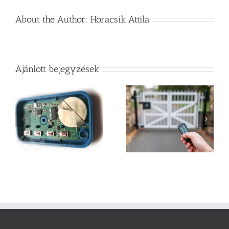
About the Author:
Horacsik Attila
Ajánlott bejegyzések
Utángyártott
Kapu távirányító
kaputávirányító vagy
kisokos
gyári távnyitó egység?