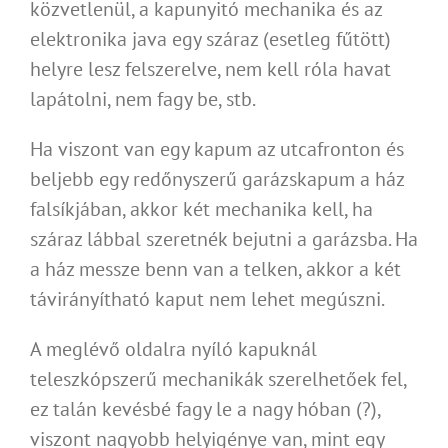
közvetlenül, a kapunyitó mechanika és az
elektronika java egy száraz (esetleg fűtött)
helyre lesz felszerelve, nem kell róla havat
lapátolni, nem fagy be, stb.
Ha viszont van egy kapum az utcafronton és
beljebb egy redőnyszerű garázskapum a ház
falsíkjában, akkor két mechanika kell, ha
száraz lábbal szeretnék bejutni a garázsba. Ha
a ház messze benn van a telken, akkor a két
távirányítható kaput nem lehet megúszni.
A meglévő oldalra nyíló kapuknál
teleszkópszerű mechanikák szerelhetőek fel,
ez talán kevésbé fagy le a nagy hóban (?),
viszont nagyobb helyigénye van, mint egy