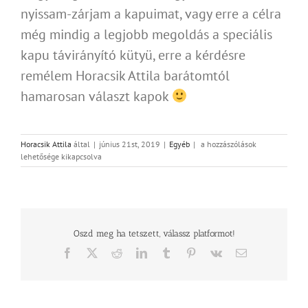
nyissam-zárjam a kapuimat, vagy erre a célra
még mindig a legjobb megoldás a speciális
kapu távirányító kütyü, erre a kérdésre
remélem Horacsik Attila barátomtól
hamarosan választ kapok
Milyen
Horacsik Attila
által
|
június 21st, 2019
|
Egyéb
|
a hozzászólások
távirányítható
lehetősége kikapcsolva
kaput
választanék?
bejegyzéshez
Oszd meg ha tetszett, válassz platformot!
Facebook
X
Reddit
LinkedIn
Tumblr
Pinterest
Vk
Email: