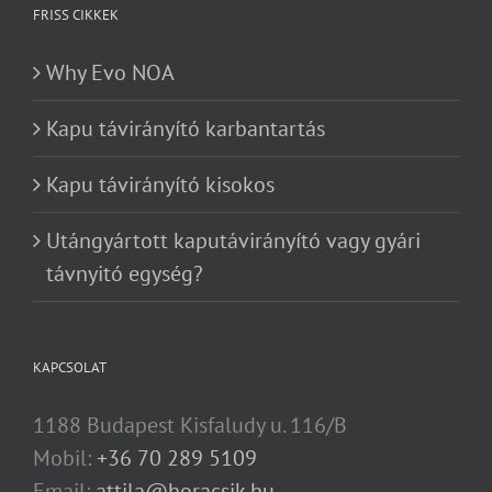
FRISS CIKKEK
Why Evo NOA
Kapu távirányító karbantartás
Kapu távirányító kisokos
Utángyártott kaputávirányító vagy gyári
távnyitó egység?
KAPCSOLAT
1188 Budapest Kisfaludy u. 116/B
Mobil:
+36 70 289 5109
Email:
attila@horacsik.hu