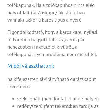
tolókapunak. Ha a tolókapuhoz nincs elég
hely oldalt (fal/kiskapu/fák stb. útban
vannak) akkor a karos típus a nyerő.
Elgondolkodtató, hogy a karos kapu nyílási
félkörében hagyott talicska/kerékpár
nehezebben rakható el kívülről, a
tolókapunál ilyen probléma nem merül fel.
Miből választhatunk
ha kifejezetten távirányítható garázskaput
szeretnénk:
szekcionált (nem foglal el plusz helyet)
redőnyszerű (fent tekercsben tárolja az