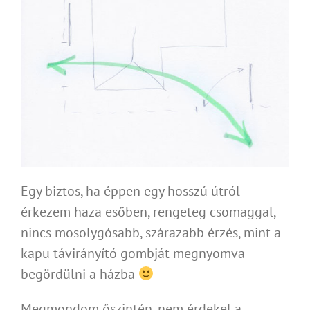
Egy biztos, ha éppen egy hosszú útról
érkezem haza esőben, rengeteg csomaggal,
nincs mosolygósabb, szárazabb érzés, mint a
kapu távirányító gombját megnyomva
begördülni a házba
Megmondom őszintén, nem érdekel a