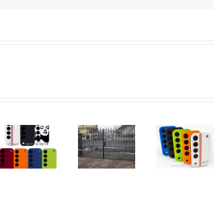
Kapu
távirányító
MyGates kapu
A távirány
másolás
távirányító
mókás old
Budapesten!