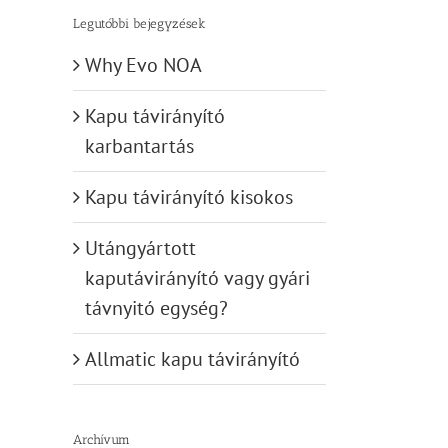
mentün
Legutóbbi bejegyzések
kutyám
üzlet
Why Evo NOA
Kapu távirányító
karbantartás
Kapu távirányító kisokos
Utángyártott
kaputávirányító vagy gyári
távnyitó egység?
Allmatic kapu távirányító
Archívum