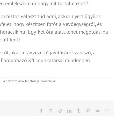
eg emlékszik e rá hogy mit tartalmazott?
a biztos választ tud adni, akkor nyert ügyünk
elet, hogy készítsen fotót a vevőegységről, és
 horacsik.hu] Egy-két óra alatt lehet megoldás, ha
 áll fent!
ról, akár a távvezérlő javításáról van szó, a
k Forgalmazó Kft. munkatársai mindenben
Mit
|
a hozzászólások lehetősége kikapcsolva
tegyünk
ha
elveszett
a
kapu
távirányítónk?
Facebook
X
Reddit
LinkedIn
Tumblr
Pinterest
Vk
Emai
bejegyzéshez