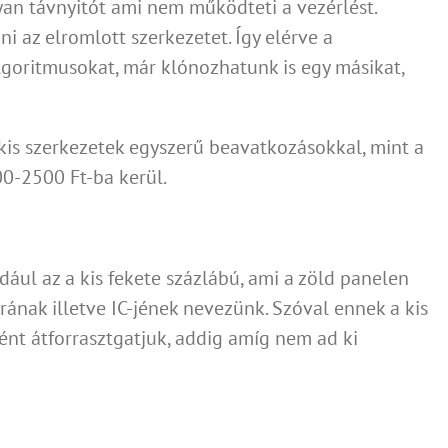
lyan távnyitót ami nem működteti a vezérlést.
tudom!
i az elromlott szerkezetet. Így elérve a
algoritmusokat, már klónozhatunk is egy másikat,
kis szerkezetek egyszerű beavatkozásokkal, mint a
0-2500 Ft-ba kerül.
ául az a kis fekete százlábú, ami a zöld panelen
orának illetve IC-jének nevezünk. Szóval ennek a kis
nt átforrasztgatjuk, addig amíg nem ad ki