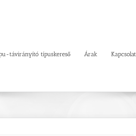
pu-távirányító típuskereső
Árak
Kapcsolat