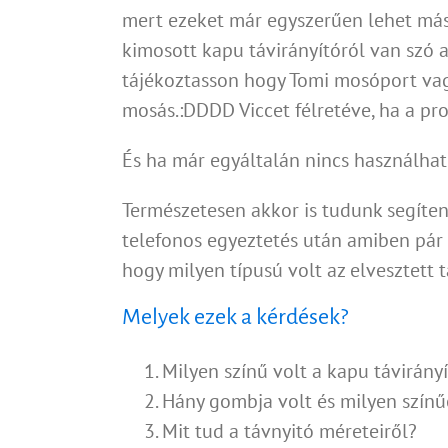
mert ezeket már egyszerűen lehet más
kimosott kapu távirányítóról van szó 
tájékoztasson hogy Tomi mosóport vagy
mosás.:DDDD Viccet félretéve, ha a pr
És ha már egyáltalán nincs használhat
Természetesen akkor is tudunk segíteni
telefonos egyeztetés után amiben pár 
hogy milyen típusú volt az elvesztett 
Melyek ezek a kérdések?
Milyen színű volt a kapu távirány
Hány gombja volt és milyen színű
Mit tud a távnyitó méreteiről?