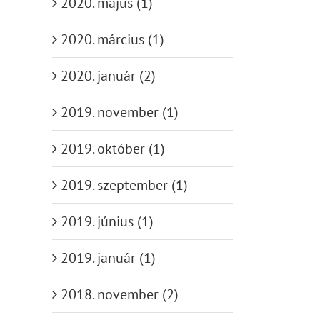
2020. május (1)
2020. március (1)
2020. január (2)
2019. november (1)
2019. október (1)
2019. szeptember (1)
Végre
2019. június (1)
Milyen elemet
megjelent a
ító
használjuk
Mygates kapu
tá
ala
kapu-
távirányító fix
2019. január (1)
távirányítónkhoz?
kódos
Bu
változata is!
2018. november (2)