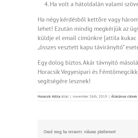
Ha volt a hátoldalán valami szöv
Ha négy kérdésből kettőre vagy háromr
lehet! Ezután mindig megkérjük az ügyf
küldje el email címünkre [attila kukac
„összes vesztett kapu távirányító” esete
Egy dolog biztos. Akár távnyitó másolás
Horacsik Vegyesipari és Fémtömegcik
segítségére lesznek!
Horacsik Attila
által
|
november 26th, 2019
|
Általános cikkek
Oszd meg ha tetszett, válassz platformot!