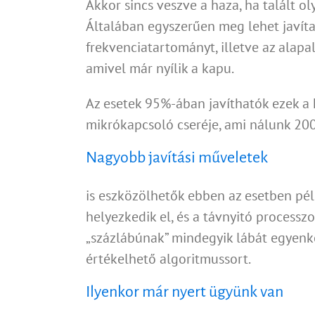
Akkor sincs veszve a haza, ha talált o
Általában egyszerűen meg lehet javítan
frekvenciatartományt, illetve az alap
amivel már nyílik a kapu.
Az esetek 95%-ában javíthatók ezek a 
mikrókapcsoló cseréje, ami nálunk 200
Nagyobb javítási műveletek
is eszközölhetők ebben az esetben péld
helyezkedik el, és a távnyitó processz
„százlábúnak” mindegyik lábát egyenké
értékelhető algoritmussort.
Ilyenkor már nyert ügyünk van