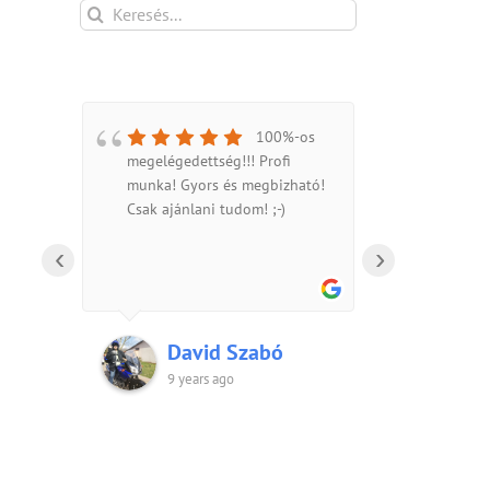
Keresés...
100%-os
megelégedettség!!! Profi
kulcso
munka! Gyors és megbizható!
hibátl
Csak ajánlani tudom! ;-)
érdeke
kutyá
‹
›
általu
Jártam
szupe
zsák k
David Szabó
s
ajánd
t
nem íz
9 years ago
.
apró 
meg ig
vevőba
Mindke