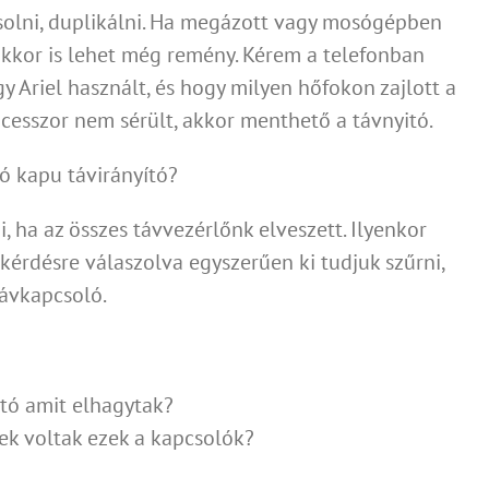
olni, duplikálni. Ha megázott vagy mosógépben
akkor is lehet még remény. Kérem a telefonban
 Ariel használt, és hogy milyen hőfokon zajlott a
ocesszor nem sérült, akkor menthető a távnyitó.
ó kapu távirányító?
, ha az összes távvezérlőnk elveszett. Ilyenkor
kérdésre válaszolva egyszerűen ki tudjuk szűrni,
távkapcsoló.
ító amit elhagytak?
ek voltak ezek a kapcsolók?