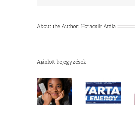
About the Author:
Horacsik Attila
Ajánlott bejegyzések
Végre
Milyen elemet
megjelent a
A távirányító
használjuk
Mygates kapu
mókás oldala
kapu-
távirányító fix
távirányítónkhoz?
kódos
változata is!