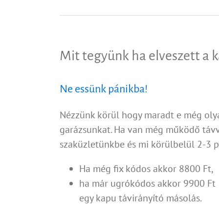
Mit tegyünk ha elveszett a 
Ne essünk pánikba!
Nézzünk körül hogy maradt e még olya
garázsunkat. Ha van még működő távv
szaküzletünkbe és mi körülbelül 2-3 p
Ha még fix kódos akkor 8800 Ft,
ha már ugrókódos akkor 9900 Ft
egy kapu távirányító másolás.