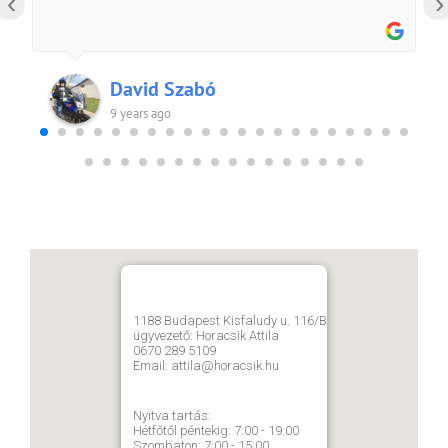
‹
›
David Szabó
9 years ago
1188 Budapest Kisfaludy u. 116/B
ügyvezető: Horacsik Attila
0670 289 5109
Email: attila@horacsik.hu
Nyitva tartás:
Hétfőtől péntekig: 7:00 - 19:00
Szombaton: 7:00 - 15:00