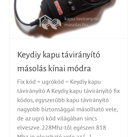
Keydiy kapu távirányító
másolás kínai módra
Fix kód + ugrókód = Keydiy kapu
távirányító A Keydiy kapu távirányító fix
kódos, egyszerűbb kapu távirányító
nagyobb biztonsággal másolható vele,
de az ugró kód világában sincs
elveszve. 228Mhz-től egészen 818
Mhz-ig olvasható vele az [...]