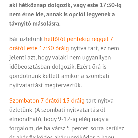
aki hétköznap dolgozik, vagy este 17:30-ig
nem érne ide, annak is opciói legyenek a
távnyitó másolásra.
Bár üzletünk
hétfőtől péntekig reggel 7
órától este 17:30 óráig
nyitva tart, ez nem
jelenti azt, hogy valaki nem ugyanilyen
időbeosztásban dolgozik. Ezért őrá is
gondolnunk kellett amikor a szombati
nyitvatartást megterveztük.
Szombaton 7 órától 13 óráig
tart nyitva
üzletünk. (A szombati nyitvatartásról
elmondható, hogy 9-12-ig elég nagy a
forgalom, de ha vársz 5 percet, sorra kerülsz
és akár fix kódos akár ugrókódos a kapu