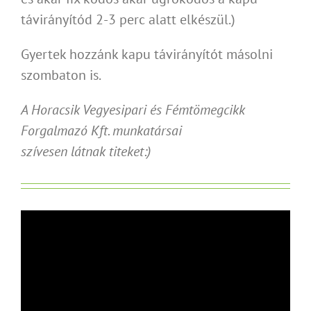
távirányítód 2-3 perc alatt elkészül.)
Gyertek hozzánk kapu távirányítót másolni
szombaton is.
A Horacsik Vegyesipari és Fémtömegcikk
Forgalmazó Kft. munkatársai
szívesen látnak titeket:)