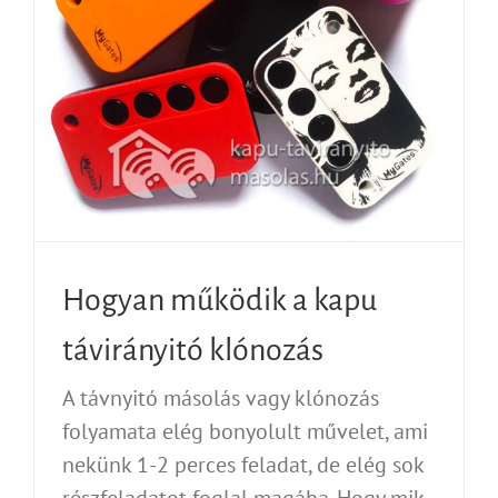
Hogyan működik a kapu
távirányitó klónozás
A távnyitó másolás vagy klónozás
folyamata elég bonyolult művelet, ami
nekünk 1-2 perces feladat, de elég sok
részfeladatot foglal magába. Hogy mik