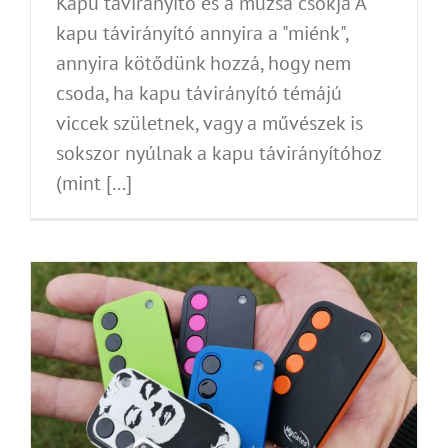
Kapu távirányító és a múzsa csókja A
kapu távirányító annyira a "miénk",
annyira kötődünk hozzá, hogy nem
csoda, ha kapu távirányító témájú
viccek születnek, vagy a művészek is
sokszor nyúlnak a kapu távirányítóhoz
(mint [...]